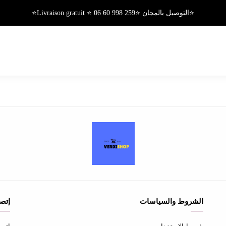
⭐التوصيل بالمجان ⭐Livraison gratuit ⭐ 06 60 998 259⭐
الشروط والسياسات
إتصل